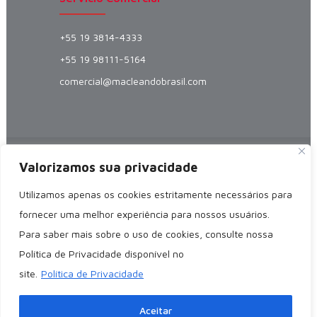
+55 19 3814-4333
+55 19 98111-5164
comercial@macleandobrasil.com
MacLean Power Systems
© Fabricante
Valorizamos sua privacidade
especializado en Empalmes Automáticos,
Utilizamos apenas os cookies estritamente necessários para
Flejes Preformados y Lazos Preformados
fornecer uma melhor experiência para nossos usuários.
para redes de distribución y transmisión de
Para saber mais sobre o uso de cookies, consulte nossa
energía, telecomunicaciones y
Política de Privacidade disponível no
electrificación rural. Atendiendo a clientes
site.
Política de Privacidade
en todo Brasil y América Latina.
Aceitar