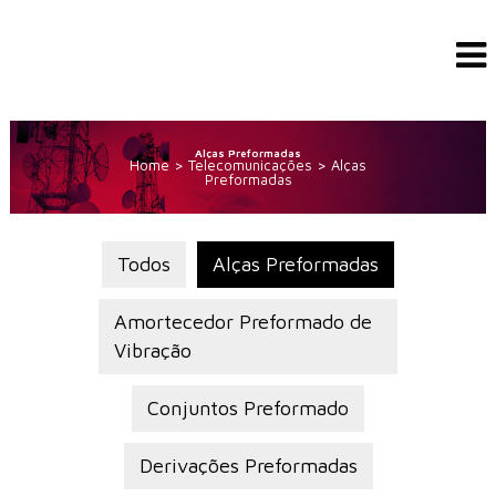
Alças Preformadas
Home
>
Telecomunicações
>
Alças
Preformadas
Todos
Alças Preformadas
Amortecedor Preformado de
Vibração
Conjuntos Preformado
Derivações Preformadas