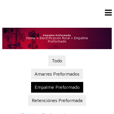
Empalme Preformado
Home
>
Electrificación Rural
>
Empalme
Preformado
Todo
Amarres Preformados
Empalme Preformado
Retenciónes Preformada