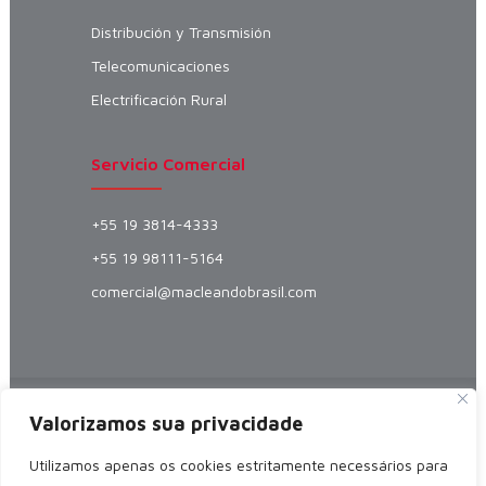
Distribución y Transmisión
Telecomunicaciones
Electrificación Rural
Servicio Comercial
+55 19 3814-4333
+55 19 98111-5164
comercial@macleandobrasil.com
MacLean Power Systems
© Fabricante
Valorizamos sua privacidade
especializado en Empalmes Automáticos,
Utilizamos apenas os cookies estritamente necessários para
Flejes Preformados y Lazos Preformados