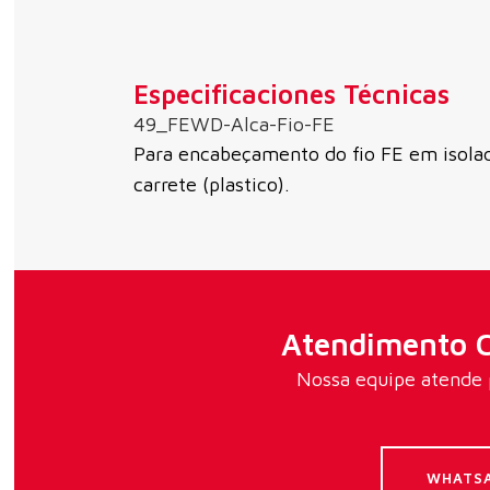
Especificaciones Técnicas
49_FEWD-Alca-Fio-FE
Para encabeçamento do fio FE em isolado
carrete (plastico).
Atendimento C
Nossa equipe atende p
WHATS