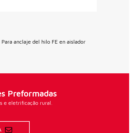
Para anclaje del hilo FE en aislador
es Preformadas
e eletrificação rural.
L