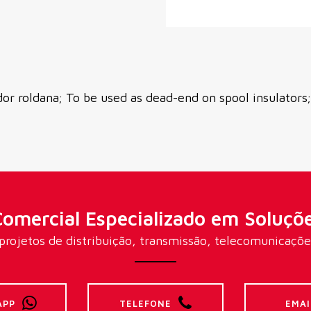
r roldana; To be used as dead-end on spool insulators; 
omercial Especializado em Soluçõ
rojetos de distribuição, transmissão, telecomunicações 
APP
TELEFONE
EMAI