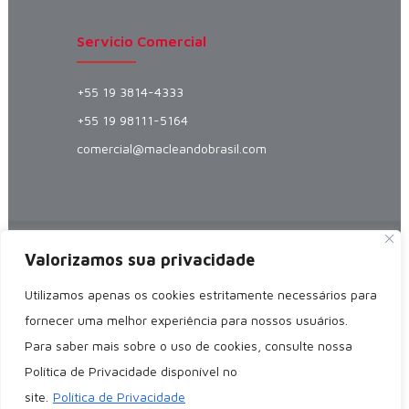
Servicio Comercial
+55 19 3814-4333
+55 19 98111-5164
comercial@macleandobrasil.com
MacLean Power Systems
© Fabricante
Valorizamos sua privacidade
especializado en Empalmes Automáticos,
Utilizamos apenas os cookies estritamente necessários para
Flejes Preformados y Lazos Preformados
fornecer uma melhor experiência para nossos usuários.
para redes de distribución y transmisión de
Para saber mais sobre o uso de cookies, consulte nossa
energía, telecomunicaciones y
Política de Privacidade disponível no
electrificación rural. Atendiendo a clientes
site.
Política de Privacidade
en todo Brasil y América Latina.